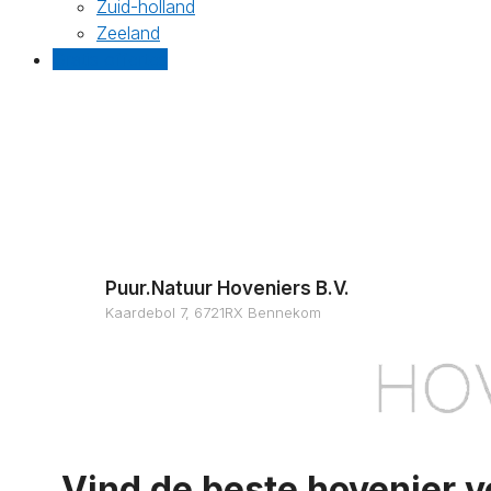
Zuid-holland
Zeeland
Gratis offertes
Puur.Natuur Hoveniers B.V.
Kaardebol 7, 6721RX Bennekom
Vind de beste hovenier v