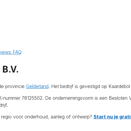
views
FAQ
B.V.
de provincie
Gelderland
. Het bedrijf is gevestigd op Kaardebo
KvK-nummer 78125502. De ondernemingsvorm is een Besloten V
ijf.
de regio voor onderhoud, aanleg of ontwerp?
Start nu je gra