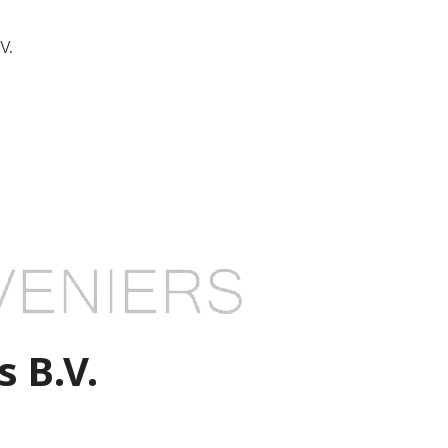
V.
 B.V.