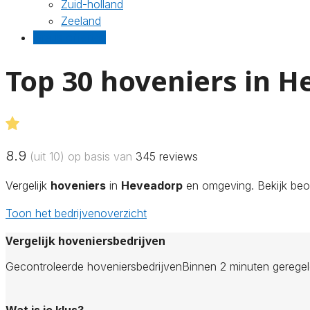
Zuid-holland
Zeeland
Gratis offertes
Top 30 hoveniers in 
8.9
(uit 10) op basis van
345
reviews
Vergelijk
hoveniers
in
Heveadorp
en omgeving. Bekijk beoo
Toon het bedrijvenoverzicht
Vergelijk hoveniersbedrijven
Gecontroleerde hoveniersbedrijven
Binnen 2 minuten gerege
Wat is je klus?