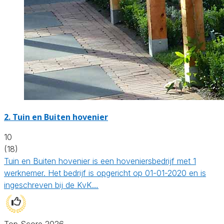
2.
Tuin en Buiten hovenier
10
(18)
Tuin en Buiten hovenier is een hoveniersbedrijf met 1
werknemer. Het bedrijf is opgericht op 01-01-2020 en is
ingeschreven bij de KvK…
Top Score 2026