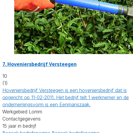
7.
Hoveniersbedrijf Versteegen
10
(1)
Hoveniersbedrijf Versteegen is een hoveniersbedrijf dat is
opgericht op 11-02-2011. Het bedrijf telt 1 werknemer en de
ondernemingsvorm is een Eenmanszaak.
Werkgebied Lomm
Contactgegevens
15 jaar in bedrijf
Bezoek bedrijfspagina
Bezoek bedrijfspagina