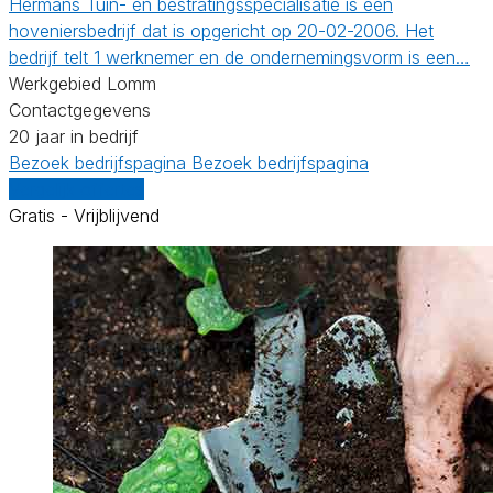
Hermans Tuin- en bestratingsspecialisatie is een
hoveniersbedrijf dat is opgericht op 20-02-2006. Het
bedrijf telt 1 werknemer en de ondernemingsvorm is een…
Werkgebied Lomm
Contactgegevens
20 jaar in bedrijf
Bezoek bedrijfspagina
Bezoek bedrijfspagina
Vergelijk offertes
Gratis - Vrijblijvend