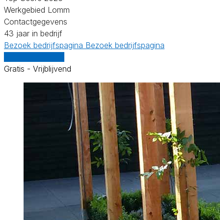
Werkgebied Lomm
Contactgegevens
43 jaar in bedrijf
Bezoek bedrijfspagina
Bezoek bedrijfspagina
Vergelijk offertes
Gratis - Vrijblijvend