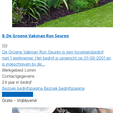
8.
De Groene Vakman Ron Seuren
(0)
De Groene Vakman Ron Seuren is een hoveniersbedrijf
met 1 werknemer. Het bedrijf is opgericht op 01-09-2001 en
is ingeschreven bij de…
Werkgebied Lomm
Contactgegevens
24 jaar in bedrijf
Bezoek bedrijfspagina
Bezoek bedrijfspagina
Vergelijk offertes
Gratis - Vrijblijvend