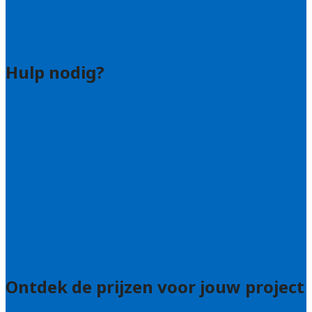
Hovenier leads kopen
Bedrijf aanmelden
Hulp nodig?
Contact
Bel 085 005 0242
Wie zijn wij?
Uitleg over de offerteservice
Hulp nodig bij je aanvraag?
Welke kwaliteitseisen stellen we?
Hoe doen we onderzoek naar hoveniers?
Veelgestelde vragen: particulieren
Veelgestelde vragen: bedrijven
Ontdek de prijzen voor jouw project