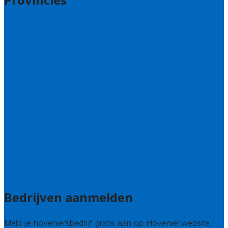
Drenthe
Flevoland
Friesland
Gelderland
Groningen
Overijssel
Limburg
Noord-Brabant
Noord-Holland
Utrecht
Zuid-Holland
Zeeland
Alle steden
Bedrijven aanmelden
Meld je hoveniersbedrijf gratis aan op Hovenier.website.