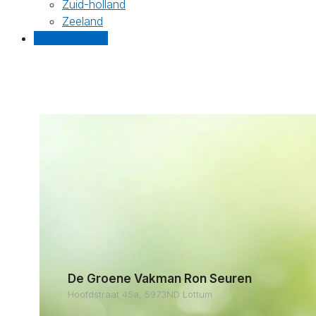
Zuid-holland
Zeeland
Gratis offertes
De Groene Vakman Ron Seuren
Hoofdstraat 45a, 5973ND Lottum