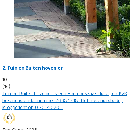
2.
Tuin en Buiten hovenier
10
(18)
Tuin en Buiten hovenier is een Eenmanszaak die bij de KvK
bekend is onder nummer 76934748. Het hoveniersbedrijf
is opgericht op 01-01-2020…
Top Score 2026