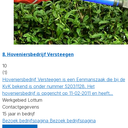
8.
Hoveniersbedrijf Versteegen
10
(1)
Hoveniersbedrijf Versteegen is een Eenmanszaak die bij de
KvK bekend is onder nummer 52031128. Het
hoveniersbedrijf is opgericht op 11-02-2011 en heeft…
Werkgebied Lottum
Contactgegevens
15 jaar in bedrijf
Bezoek bedrijfspagina
Bezoek bedrijfspagina
Vergelijk offertes