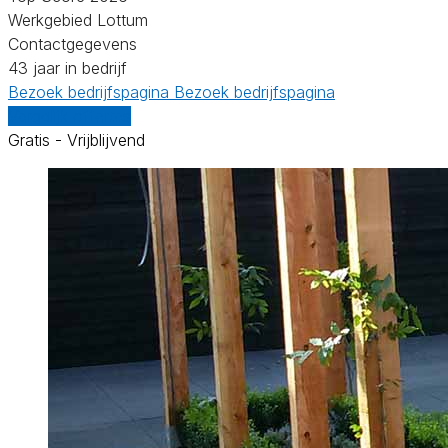
Werkgebied Lottum
Contactgegevens
43 jaar in bedrijf
Bezoek bedrijfspagina
Bezoek bedrijfspagina
Vergelijk offertes
Gratis - Vrijblijvend