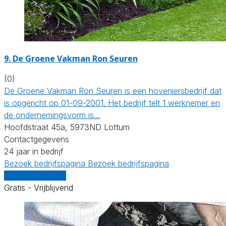
9.
De Groene Vakman Ron Seuren
(0)
De Groene Vakman Ron Seuren is een hoveniersbedrijf dat
is opgericht op 01-09-2001. Het bedrijf telt 1 werknemer en
de ondernemingsvorm is…
Hoofdstraat 45a, 5973ND Lottum
Contactgegevens
24 jaar in bedrijf
Bezoek bedrijfspagina
Bezoek bedrijfspagina
Vergelijk offertes
Gratis - Vrijblijvend