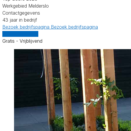
Werkgebied Melderslo
Contactgegevens
43 jaar in bedrijf
Bezoek bedrijfspagina
Bezoek bedrijfspagina
Vergelijk offertes
Gratis - Vrijblijvend