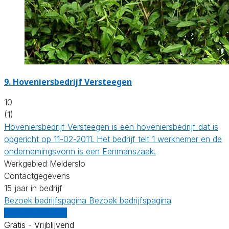
9.
Hoveniersbedrijf Versteegen
10
(1)
Hoveniersbedrijf Versteegen is een hoveniersbedrijf dat is
opgericht op 11-02-2011. Het bedrijf telt 1 werknemer en de
ondernemingsvorm is een Eenmanszaak.
Werkgebied Melderslo
Contactgegevens
15 jaar in bedrijf
Bezoek bedrijfspagina
Bezoek bedrijfspagina
Vergelijk offertes
Gratis - Vrijblijvend