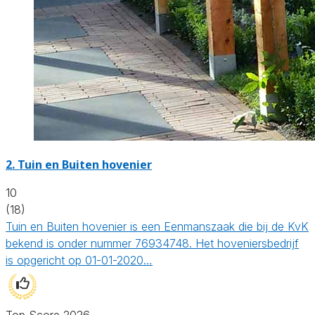
2.
Tuin en Buiten hovenier
10
(18)
Tuin en Buiten hovenier is een Eenmanszaak die bij de KvK
bekend is onder nummer 76934748. Het hoveniersbedrijf
is opgericht op 01-01-2020…
Top Score 2026