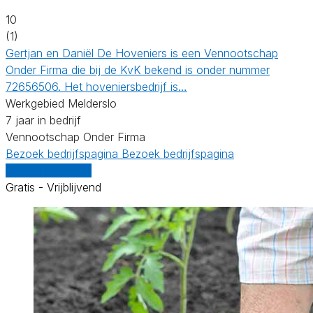
10
(1)
Gertjan en Daniël De Hoveniers is een Vennootschap
Onder Firma die bij de KvK bekend is onder nummer
72656506. Het hoveniersbedrijf is…
Werkgebied Melderslo
7 jaar in bedrijf
Vennootschap Onder Firma
Bezoek bedrijfspagina
Bezoek bedrijfspagina
Vergelijk offertes
Gratis - Vrijblijvend