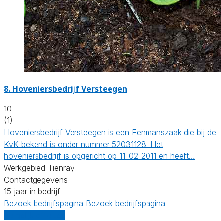
8.
Hoveniersbedrijf Versteegen
10
(1)
Hoveniersbedrijf Versteegen is een Eenmanszaak die bij de
KvK bekend is onder nummer 52031128. Het
hoveniersbedrijf is opgericht op 11-02-2011 en heeft…
Werkgebied Tienray
Contactgegevens
15 jaar in bedrijf
Bezoek bedrijfspagina
Bezoek bedrijfspagina
Vergelijk offertes