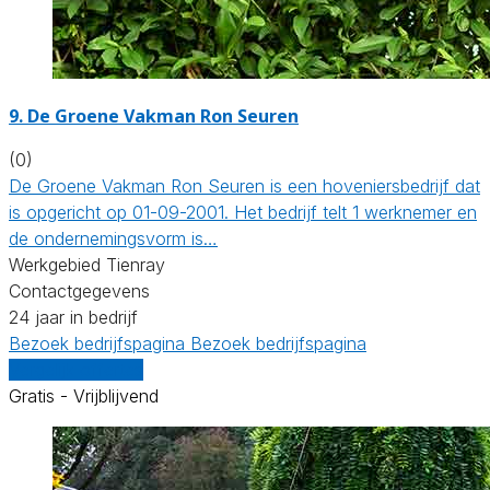
9.
De Groene Vakman Ron Seuren
(0)
De Groene Vakman Ron Seuren is een hoveniersbedrijf dat
is opgericht op 01-09-2001. Het bedrijf telt 1 werknemer en
de ondernemingsvorm is…
Werkgebied Tienray
Contactgegevens
24 jaar in bedrijf
Bezoek bedrijfspagina
Bezoek bedrijfspagina
Vergelijk offertes
Gratis - Vrijblijvend