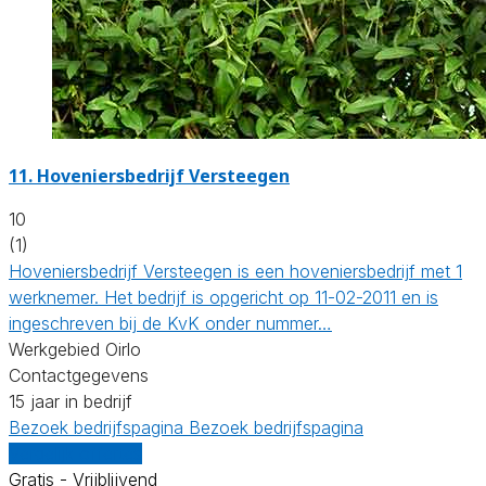
11.
Hoveniersbedrijf Versteegen
10
(1)
Hoveniersbedrijf Versteegen is een hoveniersbedrijf met 1
werknemer. Het bedrijf is opgericht op 11-02-2011 en is
ingeschreven bij de KvK onder nummer…
Werkgebied Oirlo
Contactgegevens
15 jaar in bedrijf
Bezoek bedrijfspagina
Bezoek bedrijfspagina
Vergelijk offertes
Gratis - Vrijblijvend