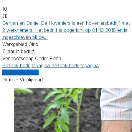
10
(1)
Gertjan en Daniël De Hoveniers is een hoveniersbedrijf met
2 werknemers. Het bedrijf is opgericht op 01-10-2018 en is
ingeschreven bij de…
Werkgebied Oirlo
7 jaar in bedrijf
Vennootschap Onder Firma
Bezoek bedrijfspagina
Bezoek bedrijfspagina
Vergelijk offertes
Gratis - Vrijblijvend