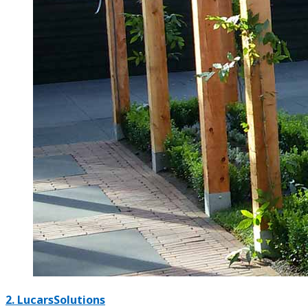
2.
LucarsSolutions