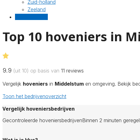
Zuid-holland
Zeeland
Gratis offertes
Top 10 hoveniers in 
9.9
(uit 10) op basis van
11
reviews
Vergelijk
hoveniers
in
Middelstum
en omgeving. Bekijk beoo
Toon het bedrijvenoverzicht
Vergelijk hoveniersbedrijven
Gecontroleerde hoveniersbedrijven
Binnen 2 minuten gerege
Wat is je klus?