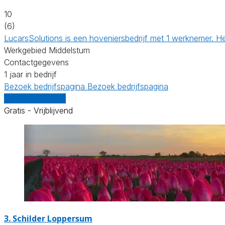
10
(6)
LucarsSolutions is een hoveniersbedrijf met 1 werknemer. H
Werkgebied Middelstum
Contactgegevens
1 jaar in bedrijf
Bezoek bedrijfspagina
Bezoek bedrijfspagina
Vergelijk offertes
Gratis - Vrijblijvend
3.
Schilder Loppersum