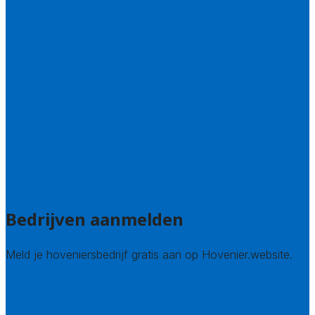
Friesland
Gelderland
Groningen
Overijssel
Limburg
Noord-Brabant
Noord-Holland
Utrecht
Zuid-Holland
Zeeland
Alle steden
Bedrijven aanmelden
Meld je hoveniersbedrijf gratis aan op Hovenier.website.
Hovenier leads kopen
Bedrijf aanmelden