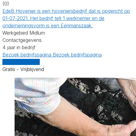
(0)
EdeB Hovenier is een hoveniersbedrijf dat is opgericht op
01-07-2021. Het bedrijf telt 1 werknemer en de
ondernemingsvorm is een Eenmanszaak.
Werkgebied Midlum
Contactgegevens
4 jaar in bedrijf
Bezoek bedrijfspagina
Bezoek bedrijfspagina
Vergelijk offertes
Gratis - Vrijblijvend