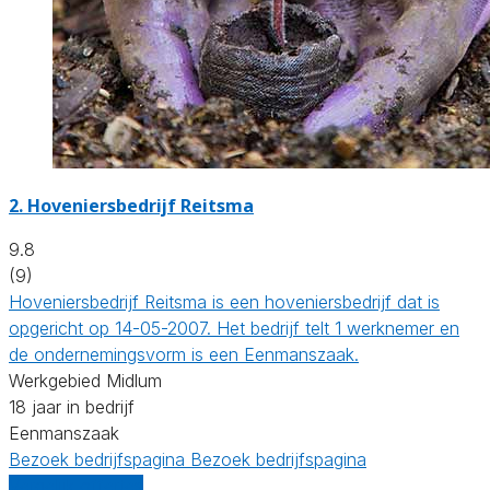
2.
Hoveniersbedrijf Reitsma
9.8
(9)
Hoveniersbedrijf Reitsma is een hoveniersbedrijf dat is
opgericht op 14-05-2007. Het bedrijf telt 1 werknemer en
de ondernemingsvorm is een Eenmanszaak.
Werkgebied Midlum
18 jaar in bedrijf
Eenmanszaak
Bezoek bedrijfspagina
Bezoek bedrijfspagina
Vergelijk offertes