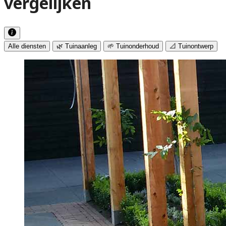
vergelijken
Alle diensten
🌿 Tuinaanleg
🌱 Tuinonderhoud
📐 Tuinontwerp