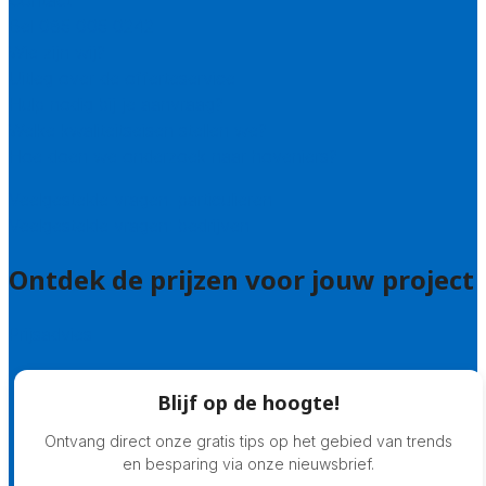
Contact
Bel 085 005 0242
Wie zijn wij?
Uitleg over de offerteservice
Hulp nodig bij je aanvraag?
Welke kwaliteitseisen stellen we?
Hoe doen we onderzoek naar hoveniers?
Veelgestelde vragen: particulieren
Veelgestelde vragen: bedrijven
Ontdek de prijzen voor jouw project
Prijsadvies
Blijf op de hoogte!
Ontvang direct onze gratis tips op het gebied van trends
en besparing via onze nieuwsbrief.