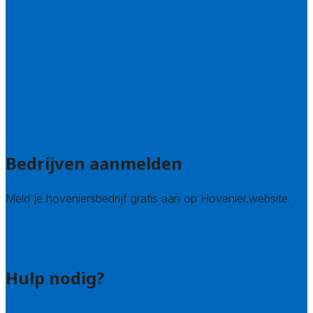
Overijssel
Limburg
Noord-Brabant
Noord-Holland
Utrecht
Zuid-Holland
Zeeland
Alle steden
Bedrijven aanmelden
Meld je hoveniersbedrijf gratis aan op Hovenier.website.
Hovenier leads kopen
Bedrijf aanmelden
Hulp nodig?