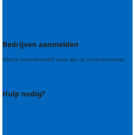
Noord-Holland
Utrecht
Zuid-Holland
Zeeland
Alle steden
Bedrijven aanmelden
Meld je hoveniersbedrijf gratis aan op Hovenier.website.
Hovenier leads kopen
Bedrijf aanmelden
Hulp nodig?
Contact
Bel 085 005 0242
Wie zijn wij?
Uitleg over de offerteservice