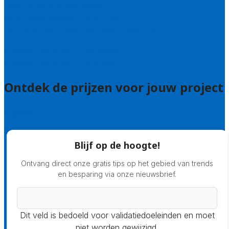
Hulp nodig bij je aanvraag?
Welke kwaliteitseisen stellen we?
Hoe doen we onderzoek naar hoveniers?
Veelgestelde vragen: particulieren
Veelgestelde vragen: bedrijven
Ontdek de prijzen voor jouw project
Prijsadvies
Blijf op de hoogte!
Ontvang direct onze gratis tips op het gebied van trends
en besparing via onze nieuwsbrief.
Dit veld is bedoeld voor validatiedoeleinden en moet
niet worden gewijzigd.