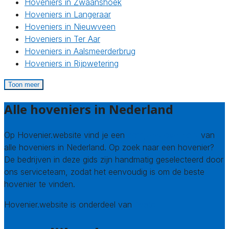
Hoveniers in Zwaanshoek
Hoveniers in Langeraar
Hoveniers in Nieuwveen
Hoveniers in Ter Aar
Hoveniers in Aalsmeerderbrug
Hoveniers in Rijpwetering
Toon meer
Alle hoveniers in Nederland
Op Hovenier.website vind je een
compleet overzicht
van
alle hoveniers in Nederland. Op zoek naar een hovenier?
De bedrijven in deze gids zijn handmatig geselecteerd door
ons serviceteam, zodat het eenvoudig is om de beste
hovenier te vinden.
Hovenier.website is onderdeel van
Avato