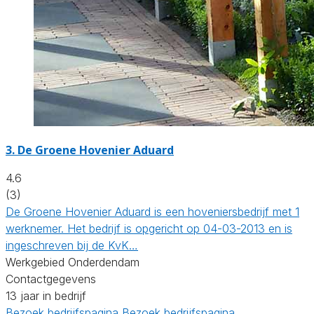
3.
De Groene Hovenier Aduard
4.6
(3)
De Groene Hovenier Aduard is een hoveniersbedrijf met 1
werknemer. Het bedrijf is opgericht op 04-03-2013 en is
ingeschreven bij de KvK…
Werkgebied Onderdendam
Contactgegevens
13 jaar in bedrijf
Bezoek bedrijfspagina
Bezoek bedrijfspagina