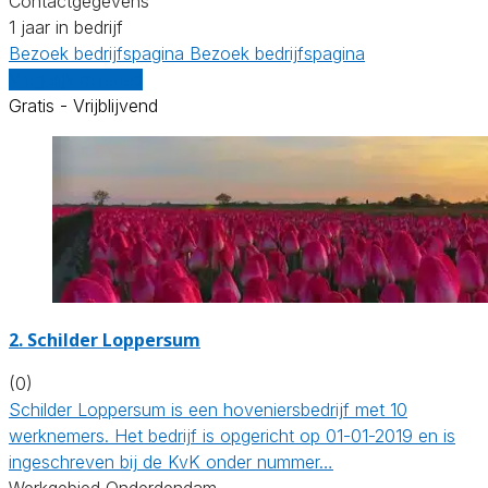
Contactgegevens
1 jaar in bedrijf
Bezoek bedrijfspagina
Bezoek bedrijfspagina
Vergelijk offertes
Gratis - Vrijblijvend
2.
Schilder Loppersum
(0)
Schilder Loppersum is een hoveniersbedrijf met 10
werknemers. Het bedrijf is opgericht op 01-01-2019 en is
ingeschreven bij de KvK onder nummer…
Werkgebied Onderdendam