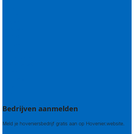
Drenthe
Flevoland
Friesland
Gelderland
Groningen
Overijssel
Limburg
Noord-Brabant
Noord-Holland
Utrecht
Zuid-Holland
Zeeland
Alle steden
Bedrijven aanmelden
Meld je hoveniersbedrijf gratis aan op Hovenier.website.