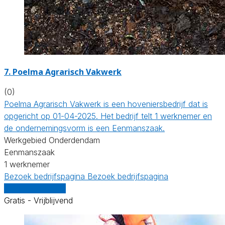
7.
Poelma Agrarisch Vakwerk
(0)
Poelma Agrarisch Vakwerk is een hoveniersbedrijf dat is
opgericht op 01-04-2025. Het bedrijf telt 1 werknemer en
de ondernemingsvorm is een Eenmanszaak.
Werkgebied Onderdendam
Eenmanszaak
1 werknemer
Bezoek bedrijfspagina
Bezoek bedrijfspagina
Vergelijk offertes
Gratis - Vrijblijvend