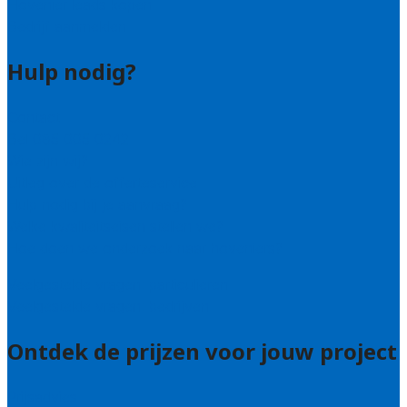
Hovenier leads kopen
Bedrijf aanmelden
Hulp nodig?
Contact
Bel 085 005 0242
Wie zijn wij?
Uitleg over de offerteservice
Hulp nodig bij je aanvraag?
Welke kwaliteitseisen stellen we?
Hoe doen we onderzoek naar hoveniers?
Veelgestelde vragen: particulieren
Veelgestelde vragen: bedrijven
Ontdek de prijzen voor jouw project
Prijsadvies