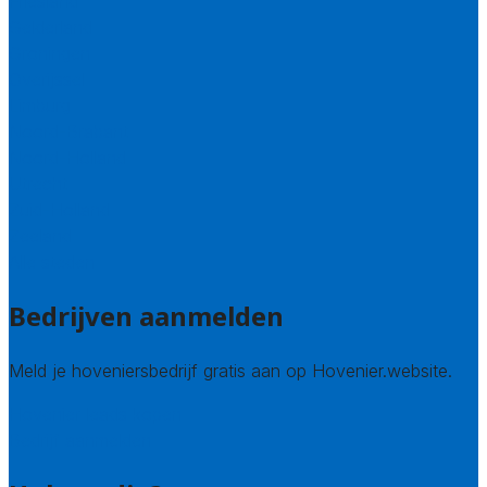
Friesland
Gelderland
Groningen
Overijssel
Limburg
Noord-Brabant
Noord-Holland
Utrecht
Zuid-Holland
Zeeland
Alle steden
Bedrijven aanmelden
Meld je hoveniersbedrijf gratis aan op Hovenier.website.
Hovenier leads kopen
Bedrijf aanmelden