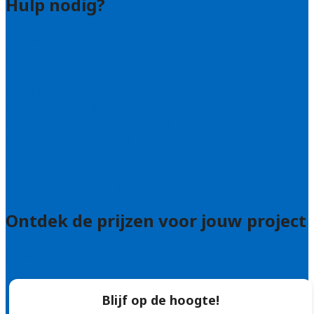
Hulp nodig?
Contact
Bel 085 005 0242
Wie zijn wij?
Uitleg over de offerteservice
Hulp nodig bij je aanvraag?
Welke kwaliteitseisen stellen we?
Hoe doen we onderzoek naar hoveniers?
Veelgestelde vragen: particulieren
Veelgestelde vragen: bedrijven
Ontdek de prijzen voor jouw project
Prijsadvies
Blijf op de hoogte!