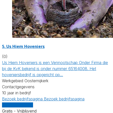
5.
Us Hiem Hoveniers
(0)
Us Hiem Hoveniers is een Vennootschap Onder Firma die
bij de KvK bekend is onder nummer 65164008. Het
hoveniersbedrijf is opgericht op…
Werkgebied Oosternijkerk
Contactgegevens
10 jaar in bedrijf
Bezoek bedrijfspagina
Bezoek bedrijfspagina
Vergelijk offertes
Gratis - Vrijblijvend