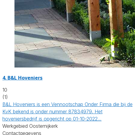
4.
B&L Hoveniers
10
(1)
B&L Hoveniers is een Vennootschap Onder Firma die bij de
KvK bekend is onder nummer 87834979. Het
hoveniersbedrijf is opgericht op 01-10-2022…
Werkgebied Oosternijkerk
Contactgegevens