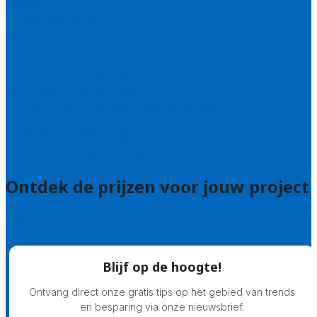
Contact
Bel 085 005 0242
Wie zijn wij?
Uitleg over de offerteservice
Hulp nodig bij je aanvraag?
Welke kwaliteitseisen stellen we?
Hoe doen we onderzoek naar hoveniers?
Veelgestelde vragen: particulieren
Veelgestelde vragen: bedrijven
Ontdek de prijzen voor jouw project
Prijsadvies
Blijf op de hoogte!
Ontvang direct onze gratis tips op het gebied van trends
en besparing via onze nieuwsbrief.