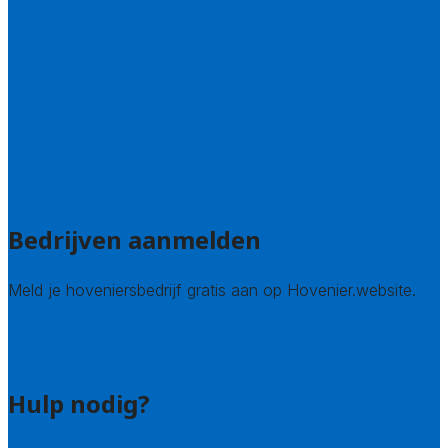
Overijssel
Limburg
Noord-Brabant
Noord-Holland
Utrecht
Zuid-Holland
Zeeland
Alle steden
Bedrijven aanmelden
Meld je hoveniersbedrijf gratis aan op Hovenier.website.
Hovenier leads kopen
Bedrijf aanmelden
Hulp nodig?