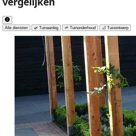
vergelijken
Alle diensten
🌿 Tuinaanleg
🌱 Tuinonderhoud
📐 Tuinontwerp