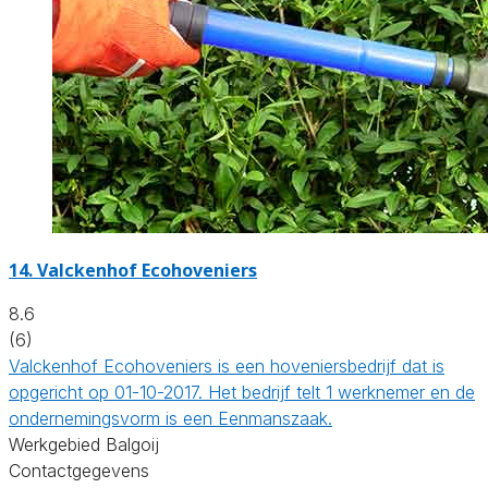
14.
Valckenhof Ecohoveniers
8.6
(6)
Valckenhof Ecohoveniers is een hoveniersbedrijf dat is
opgericht op 01-10-2017. Het bedrijf telt 1 werknemer en de
ondernemingsvorm is een Eenmanszaak.
Werkgebied Balgoij
Contactgegevens