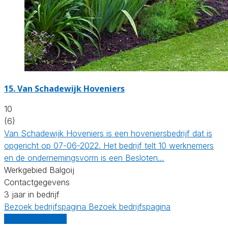
15.
Van Schadewijk Hoveniers
10
(6)
Van Schadewijk Hoveniers is een hoveniersbedrijf dat is
opgericht op 07-06-2022. Het bedrijf telt 10 werknemers
en de ondernemingsvorm is een Besloten…
Werkgebied Balgoij
Contactgegevens
3 jaar in bedrijf
Bezoek bedrijfspagina
Bezoek bedrijfspagina
Vergelijk offertes