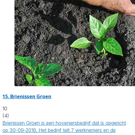
15.
Brienissen Groen
10
(4)
Brienissen Groen is een hoveniersbedrijf dat is opgericht
op 30-09-2016. Het bedrijf telt 7 werknemers en de