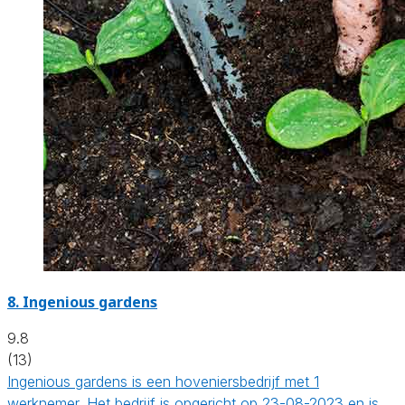
8.
Ingenious gardens
9.8
(13)
Ingenious gardens is een hoveniersbedrijf met 1
werknemer. Het bedrijf is opgericht op 23-08-2023 en is