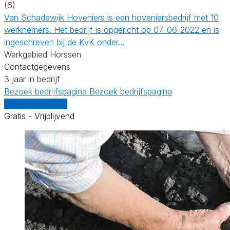
(6)
Van Schadewijk Hoveniers is een hoveniersbedrijf met 10
werknemers. Het bedrijf is opgericht op 07-06-2022 en is
ingeschreven bij de KvK onder…
Werkgebied Horssen
Contactgegevens
3 jaar in bedrijf
Bezoek bedrijfspagina
Bezoek bedrijfspagina
Vergelijk offertes
Gratis - Vrijblijvend