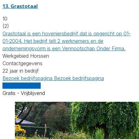
13.
Grastotaal
10
(2)
Grastotaal is een hoveniersbedrijf dat is opgericht op 01-
01-2004. Het bedrijf telt 2 werknemers en de
ondernemingsvorm is een Vennootschap Onder Firma.
Werkgebied Horssen
Contactgegevens
22 jaar in bedrijf
Bezoek bedrijfspagina
Bezoek bedrijfspagina
Vergelijk offertes
Gratis - Vrijblijvend