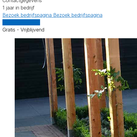
Contactgegevens
1 jaar in bedrijf
Bezoek bedrijfspagina
Bezoek bedrijfspagina
Vergelijk offertes
Gratis - Vrijblijvend