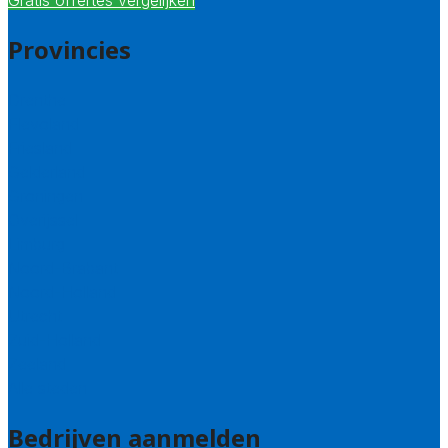
Gratis offertes vergelijken
Provincies
Drenthe
Flevoland
Friesland
Gelderland
Groningen
Overijssel
Limburg
Noord-Brabant
Noord-Holland
Utrecht
Zuid-Holland
Zeeland
Alle steden
Bedrijven aanmelden