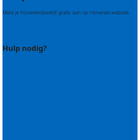
Meld je hoveniersbedrijf gratis aan op Hovenier.website.
Hovenier leads kopen
Bedrijf aanmelden
Hulp nodig?
Contact
Bel 085 005 0242
Wie zijn wij?
Uitleg over de offerteservice
Hulp nodig bij je aanvraag?
Welke kwaliteitseisen stellen we?
Hoe doen we onderzoek naar hoveniers?
Veelgestelde vragen: particulieren
Veelgestelde vragen: bedrijven