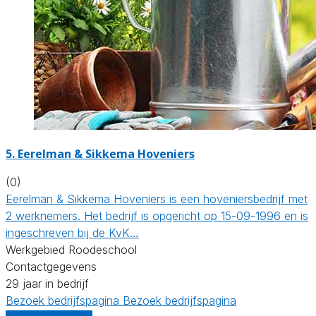
5.
Eerelman & Sikkema Hoveniers
(0)
Eerelman & Sikkema Hoveniers is een hoveniersbedrijf met
2 werknemers. Het bedrijf is opgericht op 15-09-1996 en is
ingeschreven bij de KvK…
Werkgebied Roodeschool
Contactgegevens
29 jaar in bedrijf
Bezoek bedrijfspagina
Bezoek bedrijfspagina