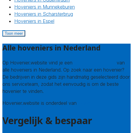
Hoveniers in Munnekeburen
Hoveniers in Scharsterbrug
Hoveniers in Espel
Toon meer
Alle hoveniers in Nederland
Op Hovenier.website vind je een
compleet overzicht
van
alle hoveniers in Nederland. Op zoek naar een hovenier?
De bedrijven in deze gids zijn handmatig geselecteerd door
ons serviceteam, zodat het eenvoudig is om de beste
hovenier te vinden.
Hovenier.website is onderdeel van
Avato
Vergelijk & bespaar