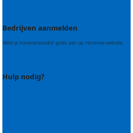
Zeeland
Alle steden
Bedrijven aanmelden
Meld je hoveniersbedrijf gratis aan op Hovenier.website.
Hovenier leads kopen
Bedrijf aanmelden
Hulp nodig?
Contact
Bel 085 005 0242
Wie zijn wij?
Uitleg over de offerteservice
Hulp nodig bij je aanvraag?
Welke kwaliteitseisen stellen we?