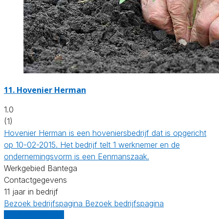
11.
Hovenier Herman
1.0
(1)
Hovenier Herman is een hoveniersbedrijf dat is opgericht
op 10-02-2015. Het bedrijf telt 1 werknemer en de
ondernemingsvorm is een Eenmanszaak.
Werkgebied Bantega
Contactgegevens
11 jaar in bedrijf
Bezoek bedrijfspagina
Bezoek bedrijfspagina
Vergelijk offertes