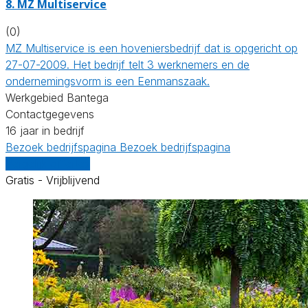
8.
MZ Multiservice
(0)
MZ Multiservice is een hoveniersbedrijf dat is opgericht op
27-07-2009. Het bedrijf telt 3 werknemers en de
ondernemingsvorm is een Eenmanszaak.
Werkgebied Bantega
Contactgegevens
16 jaar in bedrijf
Bezoek bedrijfspagina
Bezoek bedrijfspagina
Vergelijk offertes
Gratis - Vrijblijvend