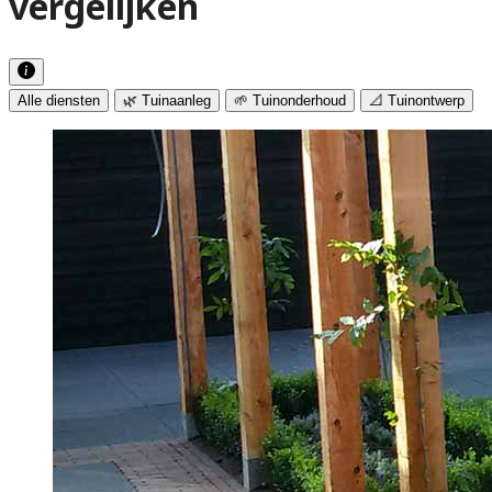
vergelijken
Alle diensten
🌿 Tuinaanleg
🌱 Tuinonderhoud
📐 Tuinontwerp