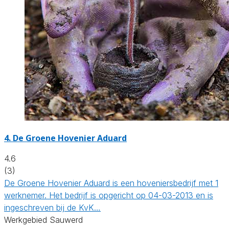
4.
De Groene Hovenier Aduard
4.6
(3)
De Groene Hovenier Aduard is een hoveniersbedrijf met 1
werknemer. Het bedrijf is opgericht op 04-03-2013 en is
ingeschreven bij de KvK…
Werkgebied Sauwerd