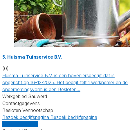
5.
Huisma Tuinservice B.V.
(0)
Huisma Tuinservice B.V. is een hoveniersbedrijf dat is
opgericht op 16-12-2025. Het bedrijf telt 1 werknemer en de
ondernemingsvorm is een Besloten…
Werkgebied Sauwerd
Contactgegevens
Besloten Vennootschap
Bezoek bedrijfspagina
Bezoek bedrijfspagina
Vergelijk offertes