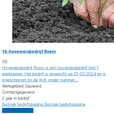
10.
Hoveniersbedrijf Roem
(0)
Hoveniersbedrijf Roem is een hoveniersbedrijf met 1
werknemer. Het bedrijf is opgericht op 01-03-2024 en is
ingeschreven bij de KvK onder nummer…
Werkgebied Sauwerd
Contactgegevens
2 jaar in bedrijf
Bezoek bedrijfspagina
Bezoek bedrijfspagina
Vergelijk offertes