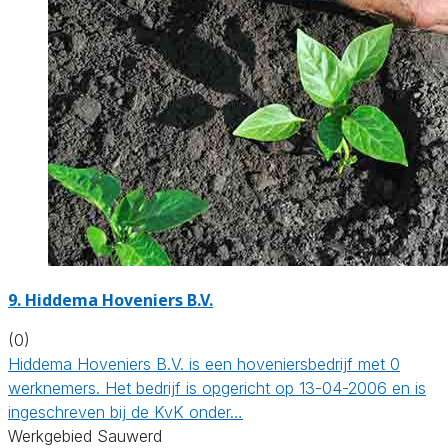
9.
Hiddema Hoveniers B.V.
(0)
Hiddema Hoveniers B.V. is een hoveniersbedrijf met 0
werknemers. Het bedrijf is opgericht op 13-04-2006 en is
ingeschreven bij de KvK onder…
Werkgebied Sauwerd