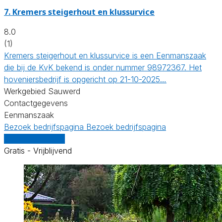
7.
Kremers steigerhout en klussurvice
8.0
(1)
Kremers steigerhout en klussurvice is een Eenmanszaak
die bij de KvK bekend is onder nummer 98972367. Het
hoveniersbedrijf is opgericht op 21-10-2025…
Werkgebied Sauwerd
Contactgegevens
Eenmanszaak
Bezoek bedrijfspagina
Bezoek bedrijfspagina
Vergelijk offertes
Gratis - Vrijblijvend