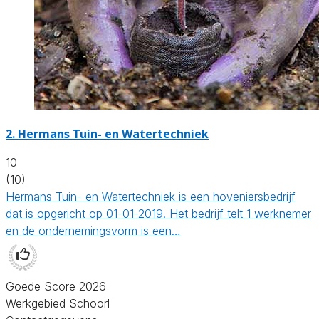
2.
Hermans Tuin- en Watertechniek
10
(10)
Hermans Tuin- en Watertechniek is een hoveniersbedrijf
dat is opgericht op 01-01-2019. Het bedrijf telt 1 werknemer
en de ondernemingsvorm is een…
Goede Score 2026
Werkgebied Schoorl