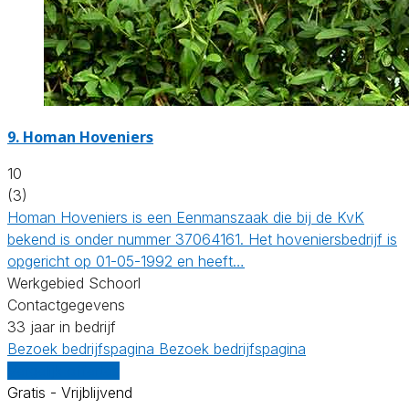
9.
Homan Hoveniers
10
(3)
Homan Hoveniers is een Eenmanszaak die bij de KvK
bekend is onder nummer 37064161. Het hoveniersbedrijf is
opgericht op 01-05-1992 en heeft…
Werkgebied Schoorl
Contactgegevens
33 jaar in bedrijf
Bezoek bedrijfspagina
Bezoek bedrijfspagina
Vergelijk offertes
Gratis - Vrijblijvend