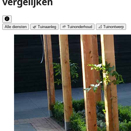
vergelijken
Alle diensten
🌿 Tuinaanleg
🌱 Tuinonderhoud
📐 Tuinontwerp