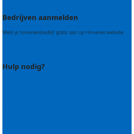
Alle steden
Bedrijven aanmelden
Meld je hoveniersbedrijf gratis aan op Hovenier.website.
Hovenier leads kopen
Bedrijf aanmelden
Hulp nodig?
Contact
Bel 085 005 0242
Wie zijn wij?
Uitleg over de offerteservice
Hulp nodig bij je aanvraag?
Welke kwaliteitseisen stellen we?
Hoe doen we onderzoek naar hoveniers?