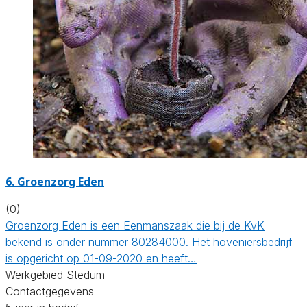
6.
Groenzorg Eden
(0)
Groenzorg Eden is een Eenmanszaak die bij de KvK
bekend is onder nummer 80284000. Het hoveniersbedrijf
is opgericht op 01-09-2020 en heeft…
Werkgebied Stedum
Contactgegevens