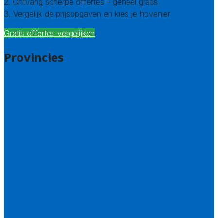
2. Ontvang scherpe offertes – geheel gratis
3. Vergelijk de prijsopgaven en kies je hovenier
Gratis offertes vergelijken
Provincies
Drenthe
Flevoland
Friesland
Gelderland
Groningen
Overijssel
Limburg
Noord-Brabant
Noord-Holland
Utrecht
Zuid-Holland
Zeeland