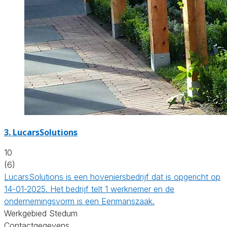
3.
LucarsSolutions
10
(6)
LucarsSolutions is een hoveniersbedrijf dat is opgericht op
14-01-2025. Het bedrijf telt 1 werknemer en de
ondernemingsvorm is een Eenmanszaak.
Werkgebied Stedum
Contactgegevens