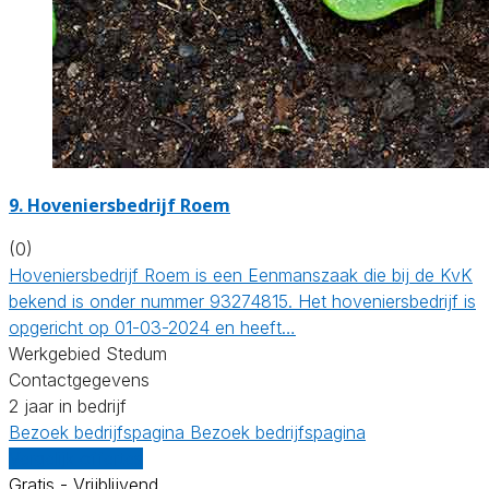
9.
Hoveniersbedrijf Roem
(0)
Hoveniersbedrijf Roem is een Eenmanszaak die bij de KvK
bekend is onder nummer 93274815. Het hoveniersbedrijf is
opgericht op 01-03-2024 en heeft…
Werkgebied Stedum
Contactgegevens
2 jaar in bedrijf
Bezoek bedrijfspagina
Bezoek bedrijfspagina
Vergelijk offertes
Gratis - Vrijblijvend