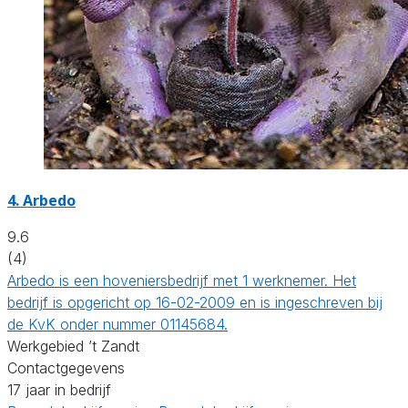
4.
Arbedo
9.6
(4)
Arbedo is een hoveniersbedrijf met 1 werknemer. Het
bedrijf is opgericht op 16-02-2009 en is ingeschreven bij
de KvK onder nummer 01145684.
Werkgebied ’t Zandt
Contactgegevens
17 jaar in bedrijf