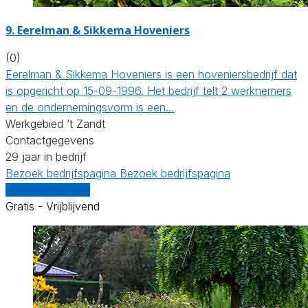
9.
Eerelman & Sikkema Hoveniers
(0)
Eerelman & Sikkema Hoveniers is een hoveniersbedrijf dat
is opgericht op 15-09-1996. Het bedrijf telt 2 werknemers
en de ondernemingsvorm is een…
Werkgebied ’t Zandt
Contactgegevens
29 jaar in bedrijf
Bezoek bedrijfspagina
Bezoek bedrijfspagina
Vergelijk offertes
Gratis - Vrijblijvend