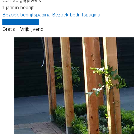
Contactgegevens
1 jaar in bedrijf
Bezoek bedrijfspagina
Bezoek bedrijfspagina
Vergelijk offertes
Gratis - Vrijblijvend