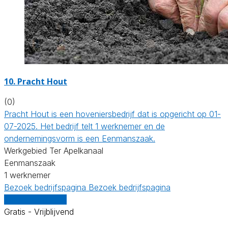
10.
Pracht Hout
(0)
Pracht Hout is een hoveniersbedrijf dat is opgericht op 01-
07-2025. Het bedrijf telt 1 werknemer en de
ondernemingsvorm is een Eenmanszaak.
Werkgebied Ter Apelkanaal
Eenmanszaak
1 werknemer
Bezoek bedrijfspagina
Bezoek bedrijfspagina
Vergelijk offertes
Gratis - Vrijblijvend