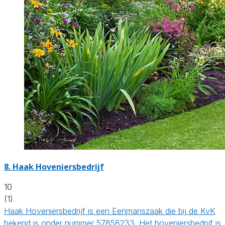
8.
Haak Hoveniersbedrijf
10
(1)
Haak Hoveniersbedrijf is een Eenmanszaak die bij de KvK
bekend is onder nummer 57858233. Het hoveniersbedrijf is