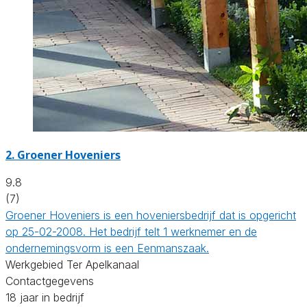
2.
Groener Hoveniers
9.8
(7)
Groener Hoveniers is een hoveniersbedrijf dat is opgericht
op 25-02-2008. Het bedrijf telt 1 werknemer en de
ondernemingsvorm is een Eenmanszaak.
Werkgebied Ter Apelkanaal
Contactgegevens
18 jaar in bedrijf