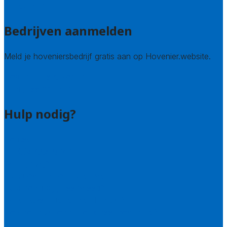
Alle steden
Bedrijven aanmelden
Meld je hoveniersbedrijf gratis aan op Hovenier.website.
Hovenier leads kopen
Bedrijf aanmelden
Hulp nodig?
Contact
Bel 085 005 0242
Wie zijn wij?
Uitleg over de offerteservice
Hulp nodig bij je aanvraag?
Welke kwaliteitseisen stellen we?
Hoe doen we onderzoek naar hoveniers?