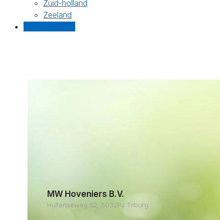
Zuid-holland
Zeeland
Gratis offertes
MW Hoveniers B.V.
Hultenseweg 52, 5032PJ Tilburg