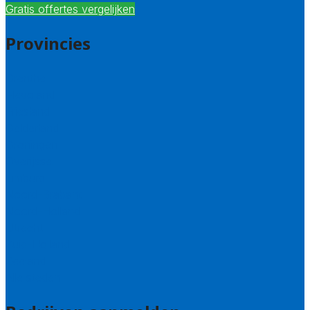
Gratis offertes vergelijken
Provincies
Drenthe
Flevoland
Friesland
Gelderland
Groningen
Overijssel
Limburg
Noord-Brabant
Noord-Holland
Utrecht
Zuid-Holland
Zeeland
Alle steden