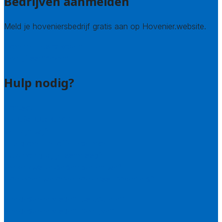
Bedrijven aanmelden
Meld je hoveniersbedrijf gratis aan op Hovenier.website.
Hovenier leads kopen
Bedrijf aanmelden
Hulp nodig?
Contact
Bel 085 005 0242
Wie zijn wij?
Uitleg over de offerteservice
Hulp nodig bij je aanvraag?
Welke kwaliteitseisen stellen we?
Hoe doen we onderzoek naar hoveniers?
Veelgestelde vragen: particulieren
Veelgestelde vragen: bedrijven