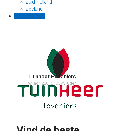
Zuid-holland
Zeeland
Gratis offertes
Tuinheer Hoveniers
Wilack 228, 5403VV Uden
Vind de beste