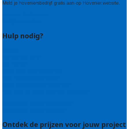
Meld je hoveniersbedrijf gratis aan op Hovenier.website.
Hovenier leads kopen
Bedrijf aanmelden
Hulp nodig?
Contact
Bel 085 005 0242
Wie zijn wij?
Uitleg over de offerteservice
Hulp nodig bij je aanvraag?
Welke kwaliteitseisen stellen we?
Hoe doen we onderzoek naar hoveniers?
Veelgestelde vragen: particulieren
Veelgestelde vragen: bedrijven
Ontdek de prijzen voor jouw project