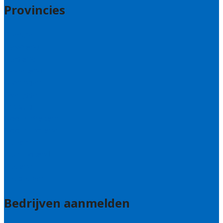
Provincies
Drenthe
Flevoland
Friesland
Gelderland
Groningen
Overijssel
Limburg
Noord-Brabant
Noord-Holland
Utrecht
Zuid-Holland
Zeeland
Alle steden
Bedrijven aanmelden