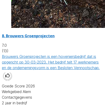
8.
Brouwers Groenprojecten
7.0
(13)
Brouwers Groenprojecten is een hoveniersbedrijf dat is
opgericht op 30-03-2023. Het bedrijf telt 17 werknemers
en de ondernemingsvorm is een Besloten Vennootschap.
Goede Score 2026
Werkgebied Alem
Contactgegevens
2 jaar in bedrijf