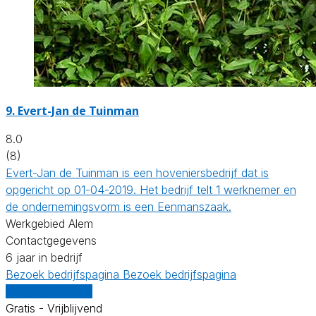
9.
Evert-Jan de Tuinman
8.0
(8)
Evert-Jan de Tuinman is een hoveniersbedrijf dat is
opgericht op 01-04-2019. Het bedrijf telt 1 werknemer en
de ondernemingsvorm is een Eenmanszaak.
Werkgebied Alem
Contactgegevens
6 jaar in bedrijf
Bezoek bedrijfspagina
Bezoek bedrijfspagina
Vergelijk offertes
Gratis - Vrijblijvend