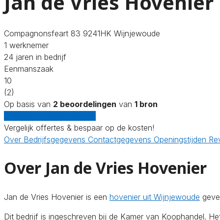
Jan de Vries Hovenier
Compagnonsfeart 83 9241HK Wijnjewoude
1 werknemer
24 jaren in bedrijf
Eenmanszaak
10
(2)
Op basis van
2 beoordelingen
van
1 bron
Gratis offertes vergelijken
Vergelijk offertes & bespaar op de kosten!
Over
Bedrijfsgegevens
Contactgegevens
Openingstijden
Re
Over Jan de Vries Hovenier
Jan de Vries Hovenier is een
hovenier uit Wijnjewoude
geves
Dit bedrijf is ingeschreven bij de Kamer van Koophandel. 