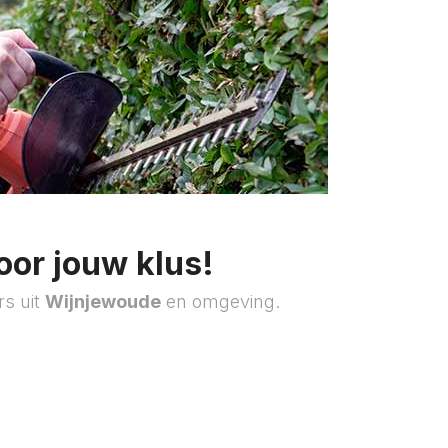
oor jouw klus!
rs uit
Wijnjewoude
en omgeving.