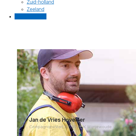
Zuid-holland
Zeeland
Gratis offertes
Jan de Vries Hovenier
Compagnonsfeart 83, 9241HK Wijnjewoude