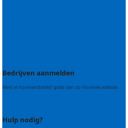
Groningen
Overijssel
Limburg
Noord-Brabant
Noord-Holland
Utrecht
Zuid-Holland
Zeeland
Alle steden
Bedrijven aanmelden
Meld je hoveniersbedrijf gratis aan op Hovenier.website.
Hovenier leads kopen
Bedrijf aanmelden
Hulp nodig?