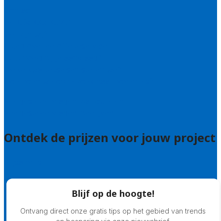
Contact
Bel 085 005 0242
Wie zijn wij?
Uitleg over de offerteservice
Hulp nodig bij je aanvraag?
Welke kwaliteitseisen stellen we?
Hoe doen we onderzoek naar hoveniers?
Veelgestelde vragen: particulieren
Veelgestelde vragen: bedrijven
Ontdek de prijzen voor jouw project
Prijsadvies
Blijf op de hoogte!
Ontvang direct onze gratis tips op het gebied van trends