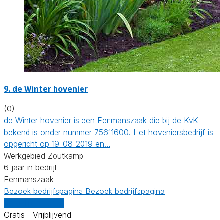
9.
de Winter hovenier
(0)
de Winter hovenier is een Eenmanszaak die bij de KvK
bekend is onder nummer 75611600. Het hoveniersbedrijf is
opgericht op 19-08-2019 en…
Werkgebied Zoutkamp
6 jaar in bedrijf
Eenmanszaak
Bezoek bedrijfspagina
Bezoek bedrijfspagina
Vergelijk offertes
Gratis - Vrijblijvend