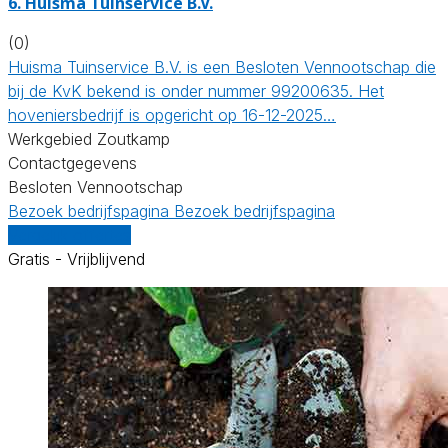
6.
Huisma Tuinservice B.V.
(0)
Huisma Tuinservice B.V. is een Besloten Vennootschap die
bij de KvK bekend is onder nummer 99200635. Het
hoveniersbedrijf is opgericht op 16-12-2025…
Werkgebied Zoutkamp
Contactgegevens
Besloten Vennootschap
Bezoek bedrijfspagina
Bezoek bedrijfspagina
Vergelijk offertes
Gratis - Vrijblijvend