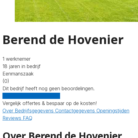
Berend de Hovenier
1 werknemer
18 jaren in bedrijf
Eenmanszaak
(0)
Dit bedrijf heeft nog geen beoordelingen.
Gratis offertes vergelijken
Vergelijk offertes & bespaar op de kosten!
Over
Bedrijfsgegevens
Contactgegevens
Openingstijden
Reviews
FAQ
Over Berend de Hovenier