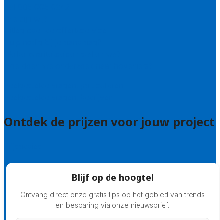
Bel 085 005 0242
Wie zijn wij?
Uitleg over de offerteservice
Hulp nodig bij je aanvraag?
Welke kwaliteitseisen stellen we?
Hoe doen we onderzoek naar hoveniers?
Veelgestelde vragen: particulieren
Veelgestelde vragen: bedrijven
Ontdek de prijzen voor jouw project
Prijsadvies
Blijf op de hoogte!
Ontvang direct onze gratis tips op het gebied van trends
en besparing via onze nieuwsbrief.