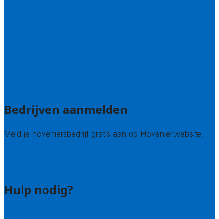
Overijssel
Limburg
Noord-Brabant
Noord-Holland
Utrecht
Zuid-Holland
Zeeland
Alle steden
Bedrijven aanmelden
Meld je hoveniersbedrijf gratis aan op Hovenier.website.
Hovenier leads kopen
Bedrijf aanmelden
Hulp nodig?
Contact