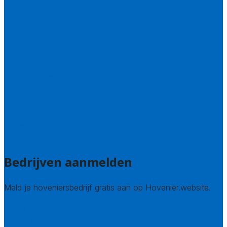
Flevoland
Friesland
Gelderland
Groningen
Overijssel
Limburg
Noord-Brabant
Noord-Holland
Utrecht
Zuid-Holland
Zeeland
Alle steden
Bedrijven aanmelden
Meld je hoveniersbedrijf gratis aan op Hovenier.website.
Hovenier leads kopen
Bedrijf aanmelden