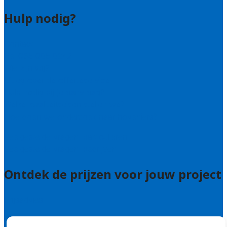
Hulp nodig?
Contact
Bel 085 005 0242
Wie zijn wij?
Uitleg over de offerteservice
Hulp nodig bij je aanvraag?
Welke kwaliteitseisen stellen we?
Hoe doen we onderzoek naar hoveniers?
Veelgestelde vragen: particulieren
Veelgestelde vragen: bedrijven
Ontdek de prijzen voor jouw project
Prijsadvies