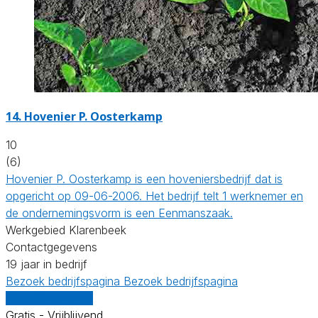
14.
Hovenier P. Oosterkamp
10
(6)
Hovenier P. Oosterkamp is een hoveniersbedrijf dat is
opgericht op 09-06-2006. Het bedrijf telt 1 werknemer en
de ondernemingsvorm is een Eenmanszaak.
Werkgebied Klarenbeek
Contactgegevens
19 jaar in bedrijf
Bezoek bedrijfspagina
Bezoek bedrijfspagina
Vergelijk offertes
Gratis - Vrijblijvend