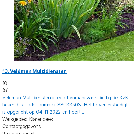
13.
Veldman Multidiensten
10
(9)
Veldman Multidiensten is een Eenmanszaak die bij de KvK
bekend is onder nummer 88033503. Het hoveniersbedrijf
is opgericht op 04-11-2022 en heeft…
Werkgebied Klarenbeek
Contactgegevens
3 jaar in bedrijf