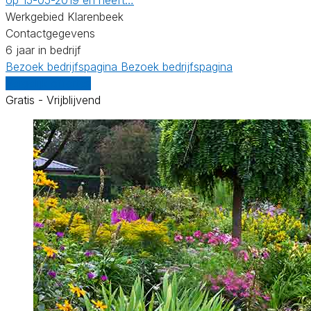
Werkgebied Klarenbeek
Contactgegevens
6 jaar in bedrijf
Bezoek bedrijfspagina
Bezoek bedrijfspagina
Vergelijk offertes
Gratis - Vrijblijvend