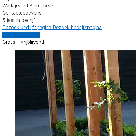
Werkgebied Klarenbeek
Contactgegevens
5 jaar in bedrijf
Bezoek bedrijfspagina
Bezoek bedrijfspagina
Vergelijk offertes
Gratis - Vrijblijvend