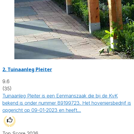
2.
Tuinaanleg Pleiter
9.6
(35)
Tuinaanleg Pleiter is een Eenmanszaak die bij de KvK
bekend is onder nummer 89199723. Het hoveniersbedrijf is
opgericht op 09-01-2023 en heeft…
Top Score 2026