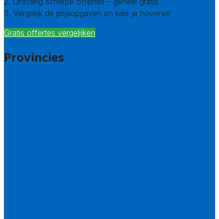
2. Ontvang scherpe offertes – geheel gratis
3. Vergelijk de prijsopgaven en kies je hovenier
Gratis offertes vergelijken
Provincies
Drenthe
Flevoland
Friesland
Gelderland
Groningen
Overijssel
Limburg
Noord-Brabant
Noord-Holland
Utrecht
Zuid-Holland
Zeeland