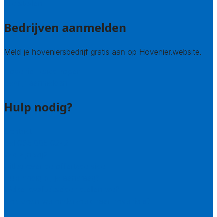
Alle steden
Bedrijven aanmelden
Meld je hoveniersbedrijf gratis aan op Hovenier.website.
Hovenier leads kopen
Bedrijf aanmelden
Hulp nodig?
Contact
Bel 085 005 0242
Wie zijn wij?
Uitleg over de offerteservice
Hulp nodig bij je aanvraag?
Welke kwaliteitseisen stellen we?
Hoe doen we onderzoek naar hoveniers?