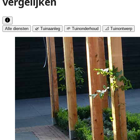
vergelijken
Alle diensten
🌿 Tuinaanleg
🌱 Tuinonderhoud
📐 Tuinontwerp