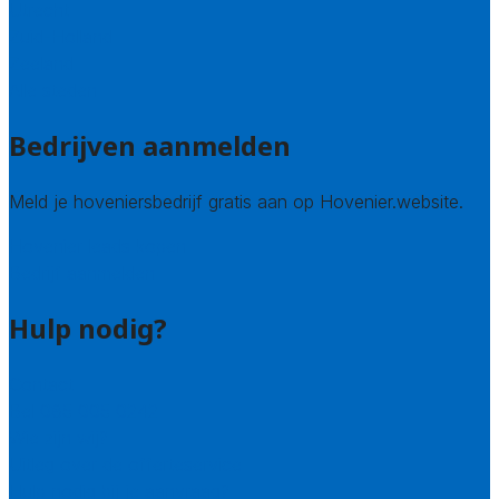
Utrecht
Zuid-Holland
Zeeland
Alle steden
Bedrijven aanmelden
Meld je hoveniersbedrijf gratis aan op Hovenier.website.
Hovenier leads kopen
Bedrijf aanmelden
Hulp nodig?
Contact
Bel 085 005 0242
Wie zijn wij?
Uitleg over de offerteservice
Hulp nodig bij je aanvraag?