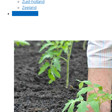
Zuid-holland
Zeeland
Gratis offertes
mw hoveniers baak
Molenweg 7, 7223DN Baak