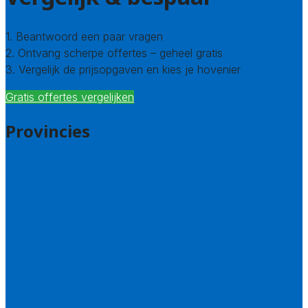
1. Beantwoord een paar vragen
2. Ontvang scherpe offertes – geheel gratis
3. Vergelijk de prijsopgaven en kies je hovenier
Gratis offertes vergelijken
Provincies
Drenthe
Flevoland
Friesland
Gelderland
Groningen
Overijssel
Limburg
Noord-Brabant
Noord-Holland