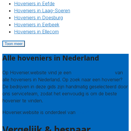
Hoveniers in Eefde
Hoveniers in Laag-Soeren
Hoveniers in Doesburg
Hoveniers in Eerbeek
Hoveniers in Ellecom
Toon meer
Alle hoveniers in Nederland
Op Hovenier.website vind je een
compleet overzicht
van
alle hoveniers in Nederland. Op zoek naar een hovenier?
De bedrijven in deze gids zijn handmatig geselecteerd door
ons serviceteam, zodat het eenvoudig is om de beste
hovenier te vinden.
Hovenier.website is onderdeel van
Avato
Vergelijk & bespaar