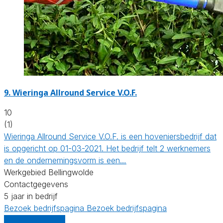
9.
Wieringa Allround Service V.O.F.
10
(1)
Wieringa Allround Service V.O.F. is een hoveniersbedrijf dat
is opgericht op 01-03-2021. Het bedrijf telt 2 werknemers
en de ondernemingsvorm is een…
Werkgebied Bellingwolde
Contactgegevens
5 jaar in bedrijf
Bezoek bedrijfspagina
Bezoek bedrijfspagina
Vergelijk offertes