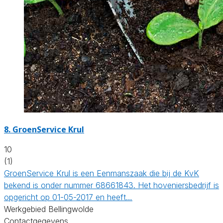
8.
GroenService Krul
10
(1)
GroenService Krul is een Eenmanszaak die bij de KvK
bekend is onder nummer 68661843. Het hoveniersbedrijf is
opgericht op 01-05-2017 en heeft…
Werkgebied Bellingwolde
Contactgegevens