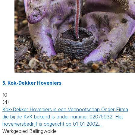
5.
Kok-Dekker Hoveniers
10
(4)
Kok-Dekker Hoveniers is een Vennootschap Onder Firma
die bij de KvK bekend is onder nummer 02075932. Het
hoveniersbedrijf is opgericht op 01-01-2002…
Werkgebied Bellingwolde