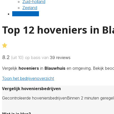
Zuid-holland
Zeeland
Gratis offertes
Top 12 hoveniers in B
8.2
(uit 10) op basis van
39
reviews
Vergelijk
hoveniers
in
Blauwhuis
en omgeving. Bekijk beoor
Toon het bedrijvenoverzicht
Vergelijk hoveniersbedrijven
Gecontroleerde hoveniersbedrijven
Binnen 2 minuten gerege
Wat is je klus?