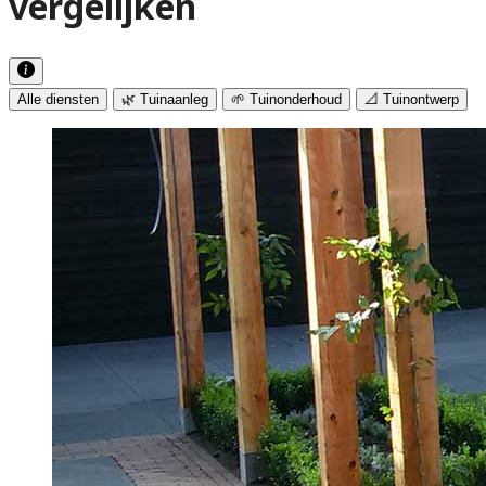
vergelijken
Alle diensten
🌿 Tuinaanleg
🌱 Tuinonderhoud
📐 Tuinontwerp