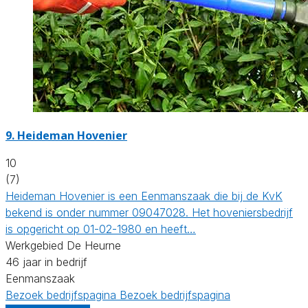
9.
Heideman Hovenier
10
(7)
Heideman Hovenier is een Eenmanszaak die bij de KvK
bekend is onder nummer 09047028. Het hoveniersbedrijf
is opgericht op 01-02-1980 en heeft…
Werkgebied De Heurne
46 jaar in bedrijf
Eenmanszaak
Bezoek bedrijfspagina
Bezoek bedrijfspagina