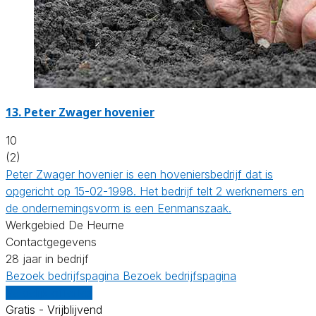
13.
Peter Zwager hovenier
10
(2)
Peter Zwager hovenier is een hoveniersbedrijf dat is
opgericht op 15-02-1998. Het bedrijf telt 2 werknemers en
de ondernemingsvorm is een Eenmanszaak.
Werkgebied De Heurne
Contactgegevens
28 jaar in bedrijf
Bezoek bedrijfspagina
Bezoek bedrijfspagina
Vergelijk offertes
Gratis - Vrijblijvend