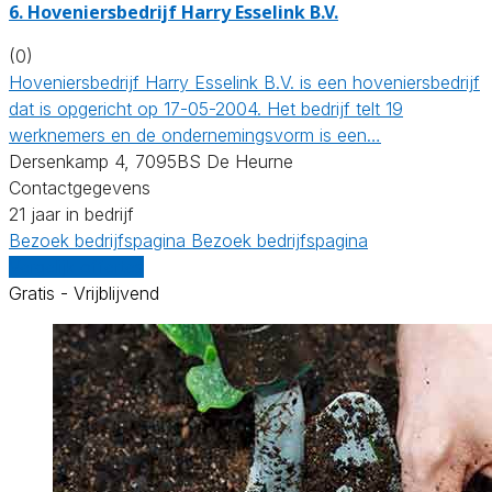
6.
Hoveniersbedrijf Harry Esselink B.V.
(0)
Hoveniersbedrijf Harry Esselink B.V. is een hoveniersbedrijf
dat is opgericht op 17-05-2004. Het bedrijf telt 19
werknemers en de ondernemingsvorm is een…
Dersenkamp 4, 7095BS De Heurne
Contactgegevens
21 jaar in bedrijf
Bezoek bedrijfspagina
Bezoek bedrijfspagina
Vergelijk offertes
Gratis - Vrijblijvend