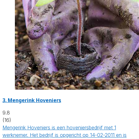
3.
Mengerink Hoveniers
9.8
(16)
Mengerink Hoveniers is een hoveniersbedrijf met 1
werknemer. Het bedrijf is opgericht op 14-02-2011 en is