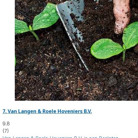
7.
Van Langen & Roele Hoveniers B.V.
9.8
(7)