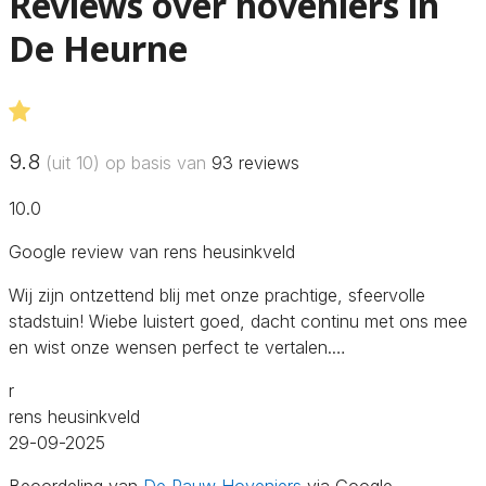
Reviews over hoveniers in
De Heurne
9.8
(uit 10) op basis van
93
reviews
10.0
Google review van rens heusinkveld
Wij zijn ontzettend blij met onze prachtige, sfeervolle
stadstuin! Wiebe luistert goed, dacht continu met ons mee
en wist onze wensen perfect te vertalen.…
r
rens heusinkveld
29-09-2025
Beoordeling van
De Pauw Hoveniers
via Google