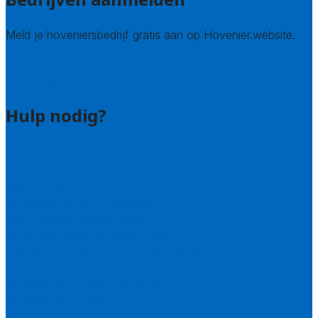
Meld je hoveniersbedrijf gratis aan op Hovenier.website.
Hovenier leads kopen
Bedrijf aanmelden
Hulp nodig?
Contact
Bel 085 005 0242
Wie zijn wij?
Uitleg over de offerteservice
Hulp nodig bij je aanvraag?
Welke kwaliteitseisen stellen we?
Hoe doen we onderzoek naar hoveniers?
Veelgestelde vragen: particulieren
Veelgestelde vragen: bedrijven