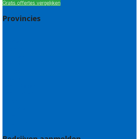
Gratis offertes vergelijken
Provincies
Drenthe
Flevoland
Friesland
Gelderland
Groningen
Overijssel
Limburg
Noord-Brabant
Noord-Holland
Utrecht
Zuid-Holland
Zeeland
Alle steden
Bedrijven aanmelden