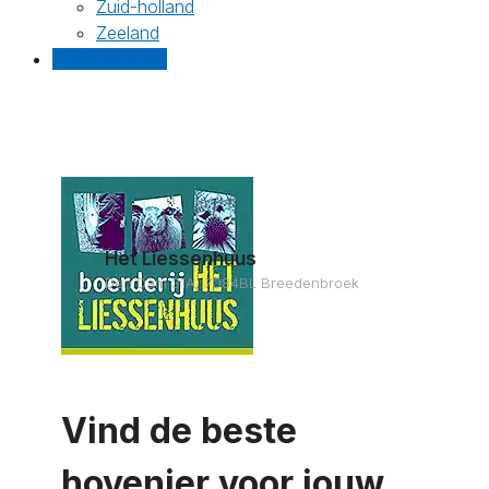
Zuid-holland
Zeeland
Gratis offertes
Het Liessenhuus
Den Dam 31A, 7084BL Breedenbroek
Vind de beste
hovenier voor jouw