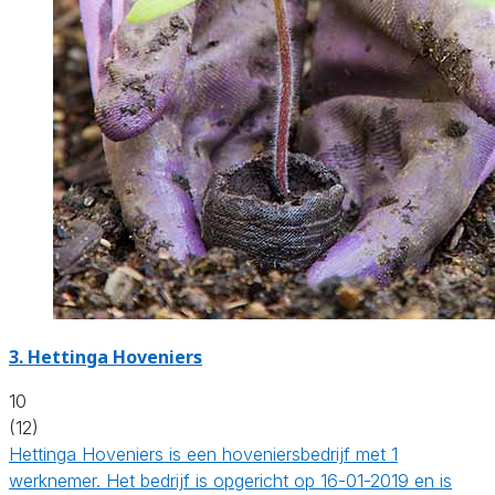
3.
Hettinga Hoveniers
10
(12)
Hettinga Hoveniers is een hoveniersbedrijf met 1
werknemer. Het bedrijf is opgericht op 16-01-2019 en is