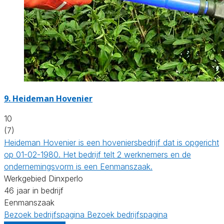
9.
Heideman Hovenier
10
(7)
Heideman Hovenier is een hoveniersbedrijf dat is opgericht
op 01-02-1980. Het bedrijf telt 2 werknemers en de
ondernemingsvorm is een Eenmanszaak.
Werkgebied Dinxperlo
46 jaar in bedrijf
Eenmanszaak
Bezoek bedrijfspagina
Bezoek bedrijfspagina