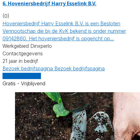
6.
Hoveniersbedrijf Harry Esselink B.V.
(0)
Hoveniersbedrijf Harry Esselink B.V. is een Besloten
Vennootschap die bij de KvK bekend is onder nummer
09142860. Het hoveniersbedrijf is opgericht op…
Werkgebied Dinxperlo
Contactgegevens
21 jaar in bedrijf
Bezoek bedrijfspagina
Bezoek bedrijfspagina
Vergelijk offertes
Gratis - Vrijblijvend