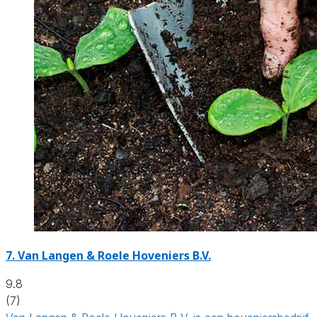
7.
Van Langen & Roele Hoveniers B.V.
9.8
(7)