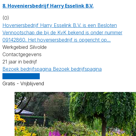
8.
Hoveniersbedrijf Harry Esselink B.V.
(0)
Hoveniersbedrijf Harry Esselink B.V. is een Besloten
Vennootschap die bij de KvK bekend is onder nummer
09142860. Het hoveniersbedrijf is opgericht op…
Werkgebied Silvolde
Contactgegevens
21 jaar in bedrijf
Bezoek bedrijfspagina
Bezoek bedrijfspagina
Vergelijk offertes
Gratis - Vrijblijvend