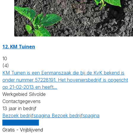
12.
KM Tuinen
10
(4)
KM Tuinen is een Eenmanszaak die bij de KvK bekend is
onder nummer 57228191. Het hoveniersbedrijf is opgericht
op 21-02-2013 en heeft…
Werkgebied Silvolde
Contactgegevens
13 jaar in bedrijf
Bezoek bedrijfspagina
Bezoek bedrijfspagina
Vergelijk offertes
Gratis - Vrijblijvend