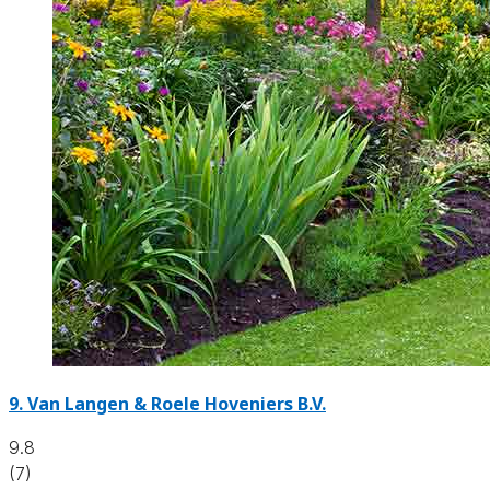
9.
Van Langen & Roele Hoveniers B.V.
9.8
(7)