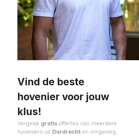
Vind de beste
hovenier voor jouw
klus!
Vergelijk
gratis
offertes van meerdere
hoveniers uit
Dordrecht
en omgeving.