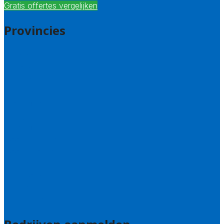
Gratis offertes vergelijken
Provincies
Drenthe
Flevoland
Friesland
Gelderland
Groningen
Overijssel
Limburg
Noord-Brabant
Noord-Holland
Utrecht
Zuid-Holland
Zeeland
Alle steden