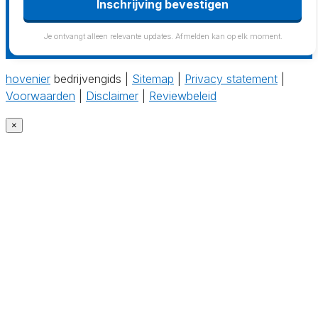
Inschrijving bevestigen
Je ontvangt alleen relevante updates. Afmelden kan op elk moment.
hovenier
bedrijvengids |
Sitemap
|
Privacy statement
|
Voorwaarden
|
Disclaimer
|
Reviewbeleid
×