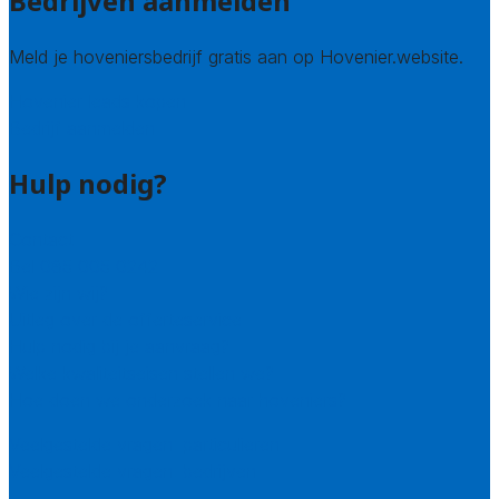
Bedrijven aanmelden
Meld je hoveniersbedrijf gratis aan op Hovenier.website.
Hovenier leads kopen
Bedrijf aanmelden
Hulp nodig?
Contact
Bel 085 005 0242
Wie zijn wij?
Uitleg over de offerteservice
Hulp nodig bij je aanvraag?
Welke kwaliteitseisen stellen we?
Hoe doen we onderzoek naar hoveniers?
Veelgestelde vragen: particulieren
Veelgestelde vragen: bedrijven