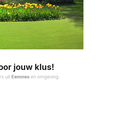
oor jouw klus!
rs uit
Eemnes
en omgeving.