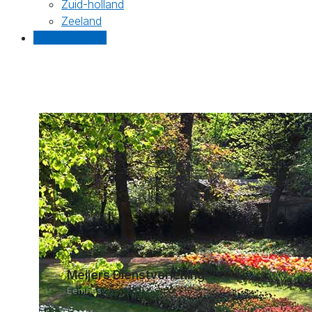
Zuid-holland
Zeeland
Gratis offertes
Meijers Dienstverlening
Eemnes