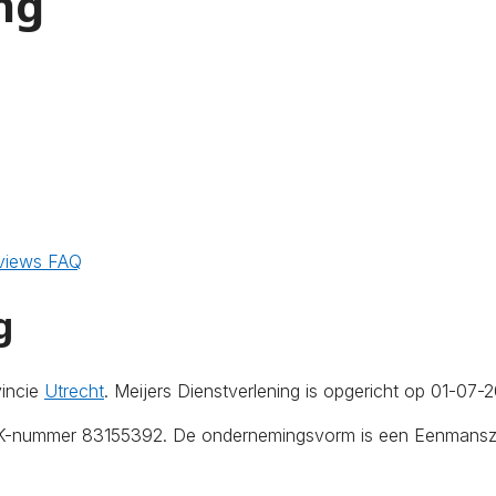
ng
views
FAQ
g
vincie
Utrecht
. Meijers Dienstverlening is opgericht op 01-07-2
KvK-nummer 83155392. De ondernemingsvorm is een Eenmanszaa