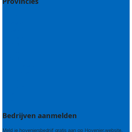
Provincies
Drenthe
Flevoland
Friesland
Gelderland
Groningen
Overijssel
Limburg
Noord-Brabant
Noord-Holland
Utrecht
Zuid-Holland
Zeeland
Alle steden
Bedrijven aanmelden
Meld je hoveniersbedrijf gratis aan op Hovenier.website.