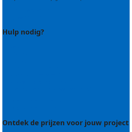
Hovenier leads kopen
Bedrijf aanmelden
Hulp nodig?
Contact
Bel 085 005 0242
Wie zijn wij?
Uitleg over de offerteservice
Hulp nodig bij je aanvraag?
Welke kwaliteitseisen stellen we?
Hoe doen we onderzoek naar hoveniers?
Veelgestelde vragen: particulieren
Veelgestelde vragen: bedrijven
Ontdek de prijzen voor jouw project