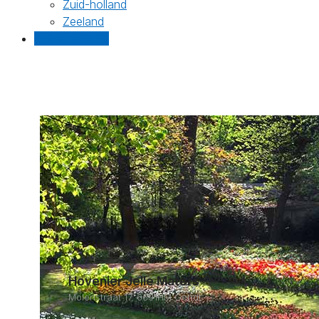
Zuid-holland
Zeeland
Gratis offertes
Hovenier Jelle Maters
Molenstraat 17, 6691HM Gendt