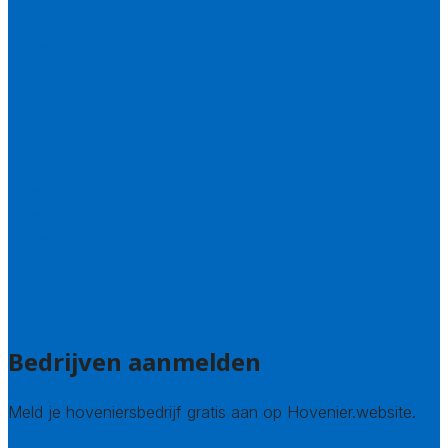
Drenthe
Flevoland
Friesland
Gelderland
Groningen
Overijssel
Limburg
Noord-Brabant
Noord-Holland
Utrecht
Zuid-Holland
Zeeland
Alle steden
Bedrijven aanmelden
Meld je hoveniersbedrijf gratis aan op Hovenier.website.