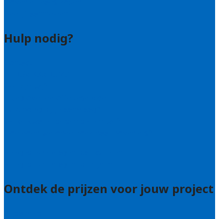
Hovenier leads kopen
Bedrijf aanmelden
Hulp nodig?
Contact
Bel 085 005 0242
Wie zijn wij?
Uitleg over de offerteservice
Hulp nodig bij je aanvraag?
Welke kwaliteitseisen stellen we?
Hoe doen we onderzoek naar hoveniers?
Veelgestelde vragen: particulieren
Veelgestelde vragen: bedrijven
Ontdek de prijzen voor jouw project
Prijsadvies