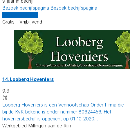
9 jaar in bedrijf
Bezoek bedrijfspagina
Bezoek bedrijfspagina
Vergelijk offertes
Gratis - Vrijblijvend
14.
Looberg Hoveniers
9.3
(1)
Looberg Hoveniers is een Vennootschap Onder Firma die
bij de KvK bekend is onder nummer 80624456. Het
hoveniersbedrijf is opgericht op 01-10-2020…
Werkgebied Millingen aan de Rijn