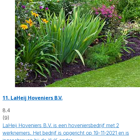
11.
LaHeij Hoveniers B.V.
8.4
(9)
LaHeij Hoveniers B.V. is een hoveniersbedrijf met 2
werknemers. Het bedrijf is opgericht op 19-11-2021 en is