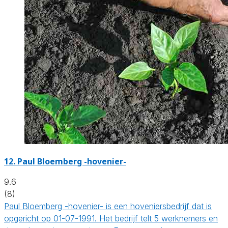
12.
Paul Bloemberg -hovenier-
9.6
(8)
Paul Bloemberg -hovenier- is een hoveniersbedrijf dat is
opgericht op 01-07-1991. Het bedrijf telt 5 werknemers en