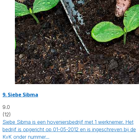
9.
Siebe Sibma
9.0
(12)
Siebe Sibma is een hoveniersbedrijf met 1 werknemer. Het
bedrijf is opgericht op 01-05-2012 en is ingeschreven bij de
KvK onder nummer…