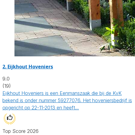
2.
Eijkhout Hoveniers
9.0
(19)
Eijkhout Hoveniers is een Eenmanszaak die bij de KvK
bekend is onder nummer 59277076. Het hoveniersbedrijf is
opgericht op 22-11-2013 en heeft…
Top Score 2026