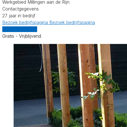
Werkgebied Millingen aan de Rijn
Contactgegevens
27 jaar in bedrijf
Bezoek bedrijfspagina
Bezoek bedrijfspagina
Vergelijk offertes
Gratis - Vrijblijvend